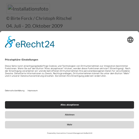
© Birte Forck / Christoph Ritschel
04. Juli - 20. Oktober 2009
RASMUS HIRTHE
Fotocollagen
>> mehr Infos
© Rasmus Hirthe
Standorte
IBK Kulturtours Deutschland
IBK Kulturtours Österreich
IBK Kulturtours Schweiz