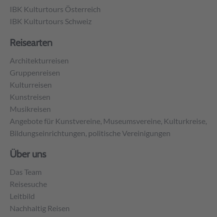
Zweck und deren Verwendung bei
IBK Kulturtours Österreich
Anmeldung für unseren Newsletter
IBK Kulturtours Schweiz
Sofern Sie nach Art. 6 Abs. 1 S. lit. a. DSGVO
Reisearten
ausdrücklich eingewilligt haben, verwenden wir Ihre
E-Mail-Adresse dafür, Ihnen regelmäßig unseren
Architekturreisen
Newsletter zu übersenden. Für den Empfang des
Gruppenreisen
Newsletters ist die Angabe einer E-Mail-Adresse
Kulturreisen
ausreichend. Die Abmeldung ist jederzeit möglich,
Kunstreisen
zum Beispiel über einen Link am Ende eines jeden
Musikreisen
Newsletters. Alternativ können Sie Ihren
Angebote für Kunstvereine, Museumsvereine, Kulturkreise,
Abmeldewunsch gerne auch jederzeit an
Bildungseinrichtungen, politische Vereinigungen
mail@ibk.kulturtours.de per E-Mail senden.
Über uns
Unsere Newsletter enthalten Bilder (Web-Bugs),
Das Team
anhand derer wir erkennen können, ob und wann eine
Reisesuche
E-Mail geöffnet wurde. Auch wenn ein Link in einem
Leitbild
Newsletter angeklickt wird, speichern wir dies. Wir
Nachhaltig Reisen
nutzen diese Daten jedoch nur statistisch (d.h. ohne