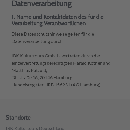
Datenverarbeitung
1. Name und Kontaktdaten des für die
Verarbeitung Verantwortlichen
Diese Datenschutzhinweise gelten für die
Datenverarbeitung durch:
IBK Kulturtours GmbH - vertreten durch die
einzelvertretungsberechtigten Harald Kother und
Matthias Pätzold,
Dillstraße 16, 20146 Hamburg
Handelsregister HRB 156231 (AG Hamburg)
Tel.: 0049-(0)40-43 263 466
E-Mail: mail@ibk.kulturtours.de
Standorte
2. Erhebung und Speicherung
personenbezogener Daten sowie Art und
IBK Kulturtours Deutschland