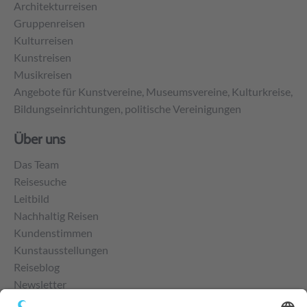
Architekturreisen
Gruppenreisen
Kulturreisen
Kunstreisen
Musikreisen
Angebote für Kunstvereine, Museumsvereine, Kulturkreise,
Bildungseinrichtungen, politische Vereinigungen
Über uns
Das Team
Reisesuche
Leitbild
Nachhaltig Reisen
Kundenstimmen
Kunstausstellungen
Reiseblog
Newsletter
Kontakt