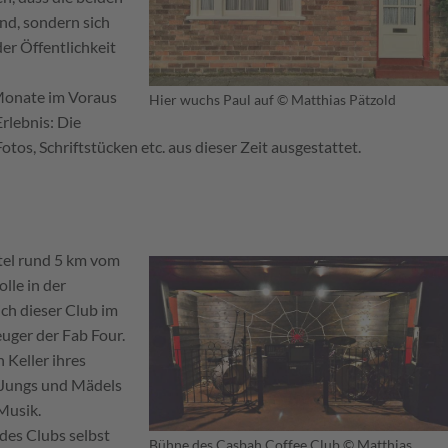
nd, sondern sich
er Öffentlichkeit
t Monate im Voraus
Hier wuchs Paul auf
© Matthias Pätzold
rlebnis: Die
os, Schriftstücken etc. aus dieser Zeit ausgestattet.
tel rund 5 km vom
lle in der
ich dieser Club im
uger der Fab Four.
 Keller ihres
 Jungs und Mädels
Musik.
des Clubs selbst
Bühne des Casbah Coffee Club
© Matthias