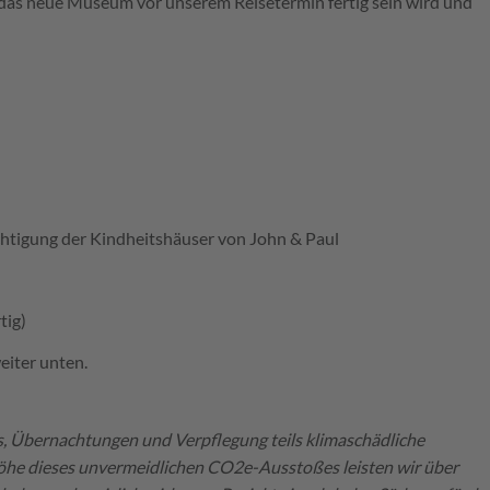
s das neue Museum vor unserem Reisetermin fertig sein wird und
htigung der Kindheitshäuser von John & Paul
tig)
eiter unten.
rs, Übernachtungen und Verpflegung teils klimaschädliche
r Höhe dieses unvermeidlichen CO2e-Ausstoßes leisten wir über