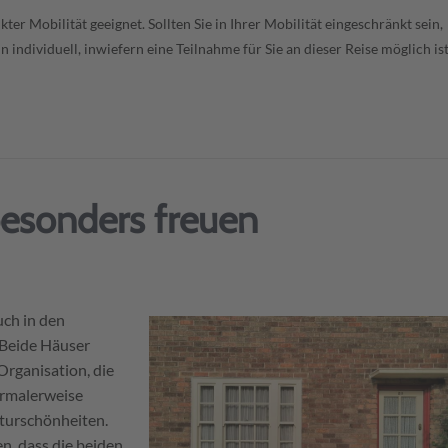
ter Mobilität geeignet. Sollten Sie in Ihrer Mobilität eingeschränkt sein,
 individuell, inwiefern eine Teilnahme für Sie an dieser Reise möglich ist
besonders freuen
uch in den
 Beide Häuser
Organisation, die
ormalerweise
turschönheiten.
n, dass die beiden