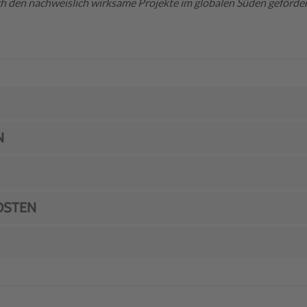
ch den nachweislich wirksame Projekte im globalen Süden geförde
N
OSTEN