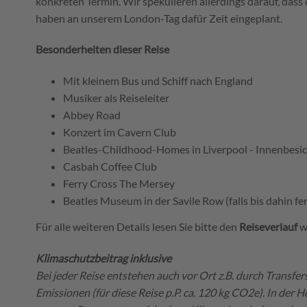
konkreten Termin. Wir spekulieren allerdings darauf, das
haben an unserem London-Tag dafür Zeit eingeplant.
Besonderheiten dieser Reise
Mit kleinem Bus und Schiff nach England
Musiker als Reiseleiter
Abbey Road
Konzert im Cavern Club
Beatles-Childhood-Homes in Liverpool - Innenbesic
Casbah Coffee Club
Ferry Cross The Mersey
Beatles Museum in der Savile Row (falls bis dahin fer
Für alle weiteren Details lesen Sie bitte den
Reiseverlauf
w
Klimaschutzbeitrag inklusive
Bei jeder Reise entstehen auch vor Ort z.B. durch Transfe
Emissionen (für diese Reise p.P. ca. 120 kg CO2e). In de