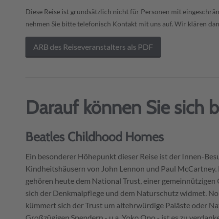
Diese Reise ist grundsätzlich nicht für Personen mit eingeschränk
nehmen Sie bitte telefonisch Kontakt mit uns auf. Wir klären dann
ARB des Reiseveranstalters als PDF
Darauf können Sie sich 
Beatles Childhood Homes
Ein besonderer Höhepunkt dieser Reise ist der Innen-Bes
Kindheitshäusern von John Lennon und Paul McCartney.
gehören heute dem National Trust, einer gemeinnützigen 
sich der Denkmalpflege und dem Naturschutz widmet. N
kümmert sich der Trust um altehrwürdige Paläste oder Na
Großzügigen Spendern - u.a. Yoko Ono - ist es zu verdanke