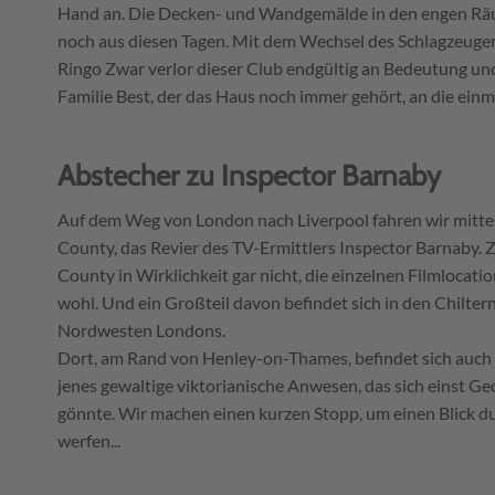
Hand an. Die Decken- und Wandgemälde in den engen 
noch aus diesen Tagen. Mit dem Wechsel des Schlagzeuger
Ringo Zwar verlor dieser Club endgültig an Bedeutung und 
Familie Best, der das Haus noch immer gehört, an die einm
Abstecher zu Inspector Barnaby
Auf dem Weg von London nach Liverpool fahren wir mitt
County, das Revier des TV-Ermittlers Inspector Barnaby. Z
County in Wirklichkeit gar nicht, die einzelnen Filmlocati
wohl. Und ein Großteil davon befindet sich in den Chiltern
Nordwesten Londons.
Dort, am Rand von Henley-on-Thames, befindet sich auch F
jenes gewaltige viktorianische Anwesen, das sich einst G
gönnte. Wir machen einen kurzen Stopp, um einen Blick d
werfen...