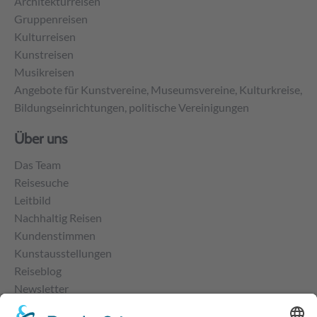
Architekturreisen
Gruppenreisen
Kulturreisen
Kunstreisen
Musikreisen
Angebote für Kunstvereine, Museumsvereine, Kulturkreise,
Bildungseinrichtungen, politische Vereinigungen
Über uns
Das Team
Reisesuche
Leitbild
Nachhaltig Reisen
Kundenstimmen
Kunstausstellungen
Reiseblog
Newsletter
Kontakt