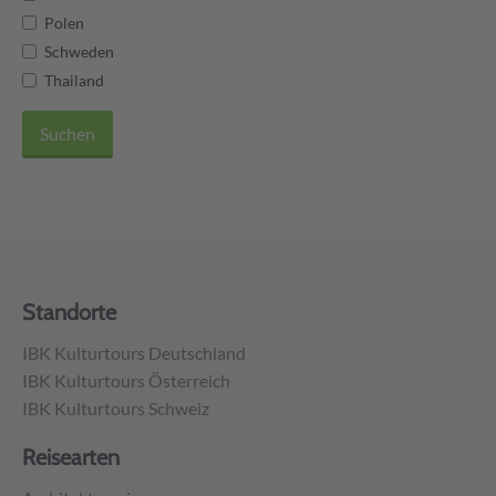
Polen
Schweden
Thailand
Suchen
Unser Reiseblog
Über uns
Nachhaltigkeit
Messen
Standorte
IBK Kulturtours Deutschland
IBK Kulturtours Österreich
IBK Kulturtours Schweiz
Reisearten