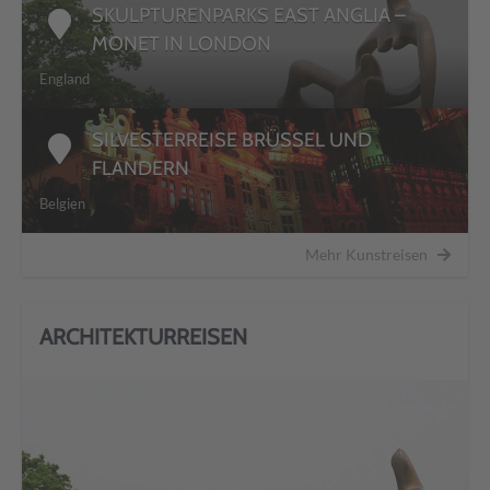
SKULPTURENPARKS EAST ANGLIA –
MONET IN LONDON
England
SILVESTERREISE BRÜSSEL UND
FLANDERN
Belgien
Mehr Kunstreisen
ARCHITEKTURREISEN
DETAILS