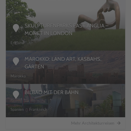
SKULPTURENPARKS EAST ANGLIA –
MONET IN LONDON
England
MAROKKO: LAND ART, KASBAHS,
GÄRTEN
Marokko
BILBAO MIT DER BAHN
Spanien
Frankreich
Mehr Architekturreisen