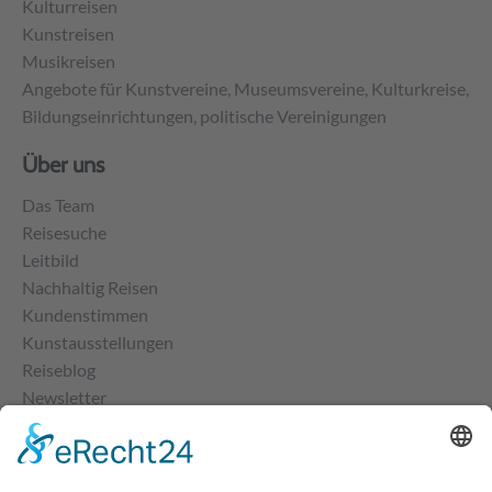
Kulturreisen
Kunstreisen
Musikreisen
Angebote für Kunstvereine, Museumsvereine, Kulturkreise,
Bildungseinrichtungen, politische Vereinigungen
Über uns
Das Team
Reisesuche
Leitbild
Nachhaltig Reisen
Kundenstimmen
Kunstausstellungen
Reiseblog
Newsletter
Kontakt
Impressum