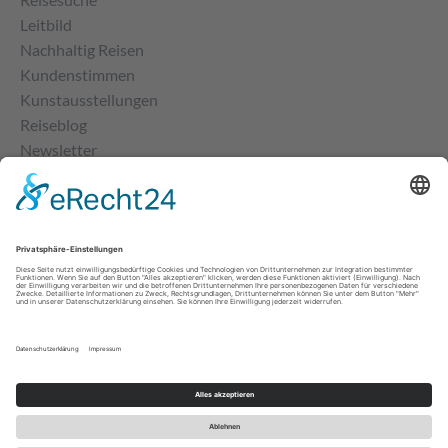
Leitbild
Nachhaltig Reisen
Kundenstimmen
Kunstausstellungen
Reiseblog
Newsletter
Kontakt
Impressum
Über uns
|
Newsletter
|
Kontakt
|
Suche
© 2026 IBK Kulturtours GmbH |
Impressum
|
Datenschutz
|
AGB