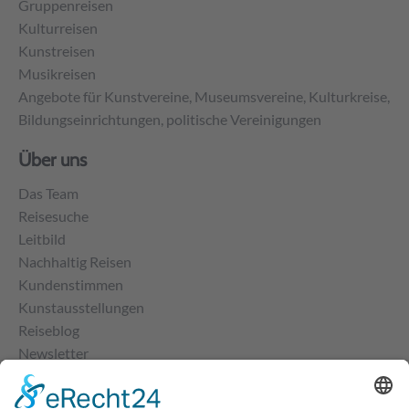
Gruppenreisen
Kulturreisen
Kunstreisen
Musikreisen
Angebote für Kunstvereine, Museumsvereine, Kulturkreise,
Bildungseinrichtungen, politische Vereinigungen
Über uns
Das Team
Reisesuche
Leitbild
Nachhaltig Reisen
Kundenstimmen
Kunstausstellungen
Reiseblog
Newsletter
Kontakt
Impressum