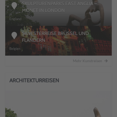
SKULPTURENPARKS EAST ANGLIA –
MONET IN LONDON
England
SILVESTERREISE BRÜSSEL UND
FLANDERN
Belgien
Mehr Kunstreisen
ARCHITEKTURREISEN
DETAILS