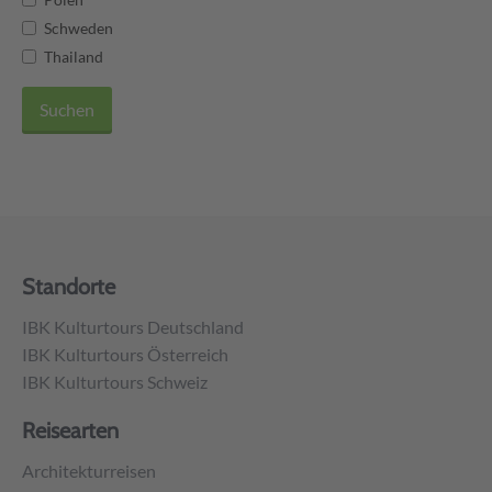
Schweden
Thailand
Suchen
Unser Reiseblog
Über uns
Nachhaltigkeit
Messen
Standorte
IBK Kulturtours Deutschland
IBK Kulturtours Österreich
IBK Kulturtours Schweiz
Reisearten
Architekturreisen