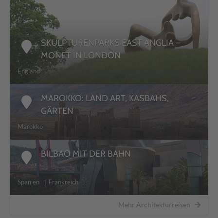
SKULPTURENPARKS EAST ANGLIA –
MONET IN LONDON
England
MAROKKO: LAND ART, KASBAHS,
GÄRTEN
Marokko
BILBAO MIT DER BAHN
Spanien
Frankreich
Mehr Architekturreisen