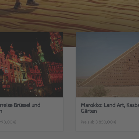
rreise Brüssel und
Marokko: Land Art, Kasb
n
Gärten
.998,00 €
Preis ab 3.850,00 €