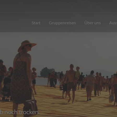
Start
Gruppenreisen
Über uns
Aus
S
b noch trocken.