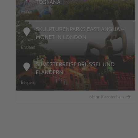
TOSKANA
Italien
SKULPTURENPARKS EAST ANGLIA –
MONET IN LONDON
England
SILVESTERREISE BRÜSSEL UND
FLANDERN
Belgien
Mehr Kunstreisen