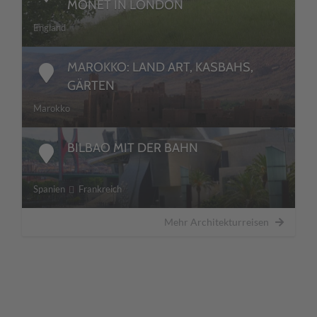
MONET IN LONDON
England
MAROKKO: LAND ART, KASBAHS,
GÄRTEN
Marokko
BILBAO MIT DER BAHN
Spanien
Frankreich
Mehr Architekturreisen