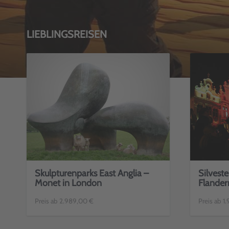
LIEBLINGSREISEN
Skulpturenparks East Anglia –
Silveste
Monet in London
Flander
Preis ab 2.989,00 €
Preis ab 1