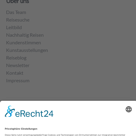
Über uns
Das Team
Reisesuche
Leitbild
Nachhaltig Reisen
Kundenstimmen
Kunstausstellungen
Reiseblog
Newsletter
Kontakt
Impressum
Über uns
|
Newsletter
|
Kontakt
|
Suche
© 2026 IBK Kulturtours GmbH |
Impressum
|
Datenschutz
|
AGB