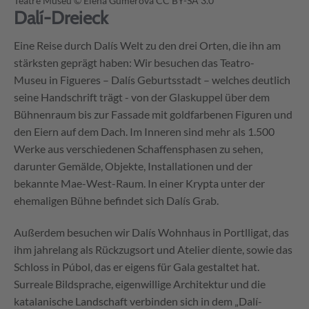
Teatre Museu
© Elena Gumerova CC BY-SA 3.0
Dalí-Dreieck
Eine Reise durch Dalís Welt zu den drei Orten, die ihn am
stärksten geprägt haben: Wir besuchen das Teatro-
Museu in Figueres – Dalís Geburtsstadt – welches deutlich
seine Handschrift trägt - von der Glaskuppel über dem
Bühnenraum bis zur Fassade mit goldfarbenen Figuren und
den Eiern auf dem Dach. Im Inneren sind mehr als 1.500
Werke aus verschiedenen Schaffensphasen zu sehen,
darunter Gemälde, Objekte, Installationen und der
bekannte Mae-West-Raum. In einer Krypta unter der
ehemaligen Bühne befindet sich Dalís Grab.
Außerdem besuchen wir Dalís Wohnhaus in Portlligat, das
ihm jahrelang als Rückzugsort und Atelier diente, sowie das
Schloss in Púbol, das er eigens für Gala gestaltet hat.
Surreale Bildsprache, eigenwillige Architektur und die
katalanische Landschaft verbinden sich in dem „Dalí-