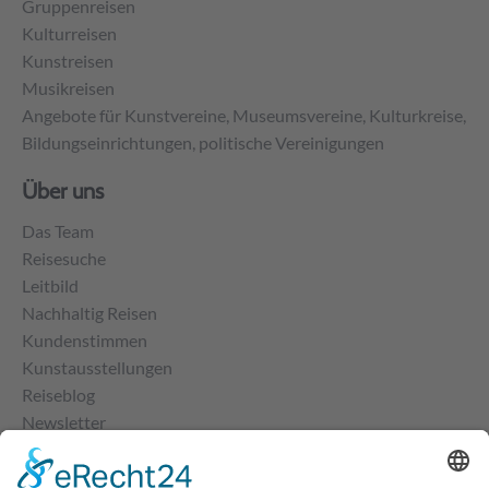
Gruppenreisen
Kulturreisen
Kunstreisen
Musikreisen
Angebote für Kunstvereine, Museumsvereine, Kulturkreise,
Bildungseinrichtungen, politische Vereinigungen
Über uns
Das Team
Reisesuche
Leitbild
Nachhaltig Reisen
Kundenstimmen
Kunstausstellungen
Reiseblog
Newsletter
Kontakt
Impressum