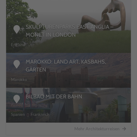
SKULPTURENPARKS EAST ANGLIA –
MONET IN LONDON
England
MAROKKO: LAND ART, KASBAHS,
GÄRTEN
Marokko
BILBAO MIT DER BAHN
Spanien
Frankreich
Mehr Architekturreisen