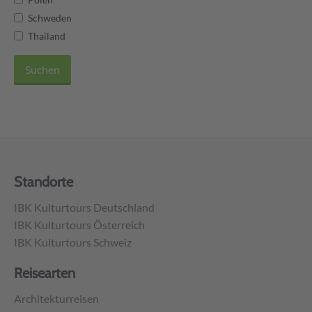
Schweden
Thailand
Suchen
Unser Reiseblog
Über uns
Nachhaltigkeit
Messen
Standorte
IBK Kulturtours Deutschland
IBK Kulturtours Österreich
IBK Kulturtours Schweiz
Reisearten
Architekturreisen