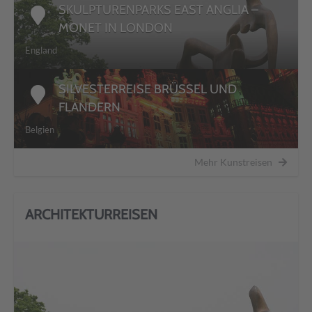
SKULPTURENPARKS EAST ANGLIA –
MONET IN LONDON
England
SILVESTERREISE BRÜSSEL UND
FLANDERN
Belgien
Mehr Kunstreisen
ARCHITEKTURREISEN
DETAILS